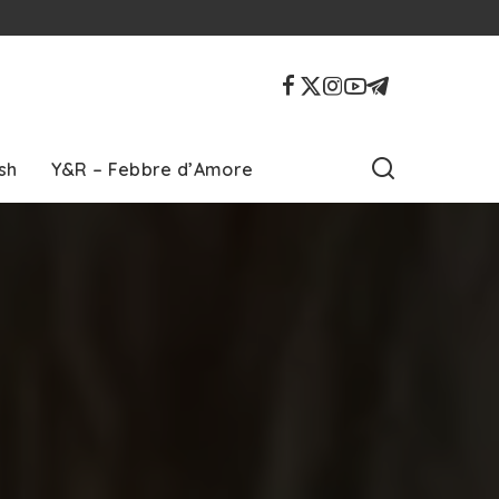
sh
Y&R – Febbre d’Amore