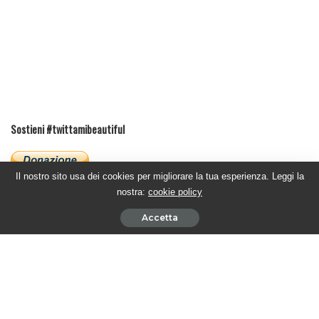
Sostieni #twittamibeautiful
Il nostro sito usa dei cookies per migliorare la tua esperienza. Leggi la
nostra:
cookie policy
Ultimi articoli
Accetta
BEAUTIFUL PUNTATE AMERICANE – Katie affronta Dylan
5 Agosto 2026
BEAUTIFUL PUNTATE ITALIANE – La Hope for the future