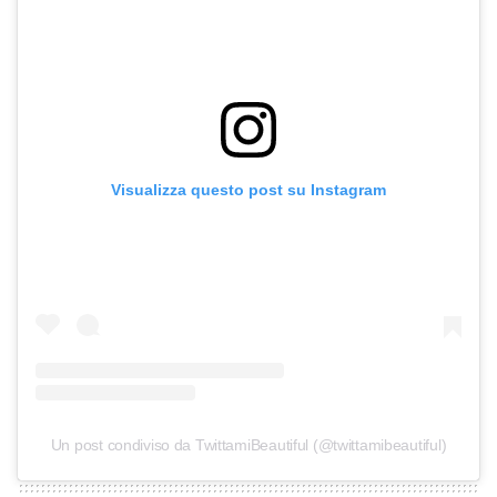
Visualizza questo post su Instagram
Un post condiviso da TwittamiBeautiful (@twittamibeautiful)