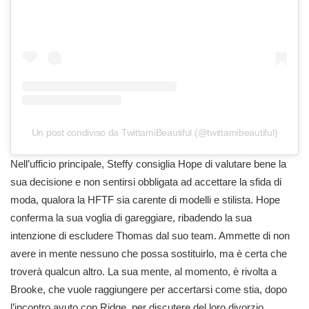
Un post condiviso da TwittamiBeautiful (@twittamibeautiful)
Nell’ufficio principale, Steffy consiglia Hope di valutare bene la
sua decisione e non sentirsi obbligata ad accettare la sfida di
moda, qualora la HFTF sia carente di modelli e stilista. Hope
conferma la sua voglia di gareggiare, ribadendo la sua
intenzione di escludere Thomas dal suo team. Ammette di non
avere in mente nessuno che possa sostituirlo, ma è certa che
troverà qualcun altro. La sua mente, al momento, è rivolta a
Brooke, che vuole raggiungere per accertarsi come stia, dopo
l’incontro avuto con Ridge, per discutere del loro divorzio.