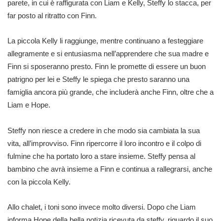
parete, in cui è raffigurata con Liam e Kelly, Steffy lo stacca, per
far posto al ritratto con Finn.
La piccola Kelly li raggiunge, mentre continuano a festeggiare
allegramente e si entusiasma nell’apprendere che sua madre e
Finn si sposeranno presto. Finn le promette di essere un buon
patrigno per lei e Steffy le spiega che presto saranno una
famiglia ancora più grande, che includerà anche Finn, oltre che a
Liam e Hope.
Steffy non riesce a credere in che modo sia cambiata la sua
vita, all’improvviso. Finn ripercorre il loro incontro e il colpo di
fulmine che ha portato loro a stare insieme. Steffy pensa al
bambino che avrà insieme a Finn e continua a rallegrarsi, anche
con la piccola Kelly.
Allo chalet, i toni sono invece molto diversi. Dopo che Liam
informa Hope della bella notizia ricevuta da steffy, riguardo il suo