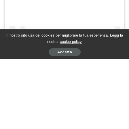
Il nostro sito usa dei cookies per migliorare la tua esperienza. Leggi la
nostra:
cookie policy
Accetta
Un post condiviso da TwittamiBeautiful (@twittamibeautiful)
In attesa di scoprire cosa accadrà, segui tutte le evoluzioni di
BEAUTIFUL con Twittamibeautiful, sul sito e sui
profili
Twitter
,
Facebook
e
Instagram
.