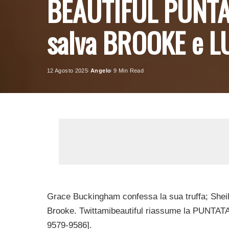
BEAUTIFUL PUNTA
salva BROOKE e LU
12 Agosto 2025
Angelo
9 Min Read
Posted
by
Grace Buckingham confessa la sua truffa; Sheil
Brooke. Twittamibeautiful riassume la PUNTA
9579-9586].