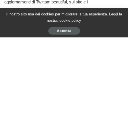
aggiornamenti di Twittamibeautiful, sul sito e i
profili
Twitter
,
Facebook
e
Instagram
.
Il nostro sito usa dei cookies per migliorare la tua esperienza. Leggi la
nostra:
cookie policy
Accetta
Quale è la tua reazione?
0
0
0
0
0
CONDIVISIONI
ARTICOLO PRECEDENTE
PROSSIMO ARTICOLO