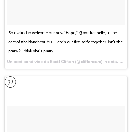
So excited to welcome our new “Hope,” @annikanoelle, to the
cast of #boldandbeautiful! Here’s our first selfie together. Isn’t she
pretty? I think she’s pretty.
Un post condiviso da Scott Clifton (@cliftoncam) in data:
5 Dic 