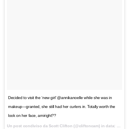
Decided to visit the ‘new girl’ @annikanoelle while she was in
makeup—granted, she still had her curlers in. Totally worth the
look on her face, amiright??
Un post condiviso da Scott Clifton (@cliftoncam) in data:
7 Dic 