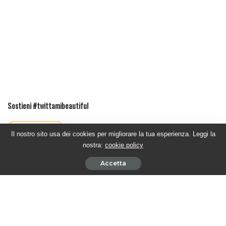
Sostieni #twittamibeautiful
Il nostro sito usa dei cookies per migliorare la tua esperienza. Leggi la
nostra:
cookie policy
Ultimi articoli
Accetta
BEAUTIFUL PUNTATE AMERICANE – Katie affronta Dylan
5 Agosto 2026