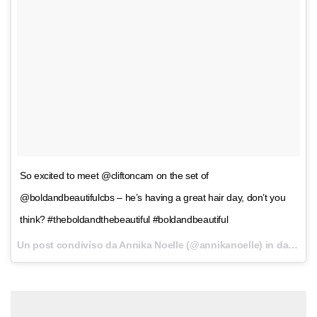
So excited to meet @cliftoncam on the set of
@boldandbeautifulcbs – he’s having a great hair day, don’t you
think? #theboldandthebeautiful #boldandbeautiful
Un post condiviso da Annika Noelle (@annikanoelle) in data:
7 D