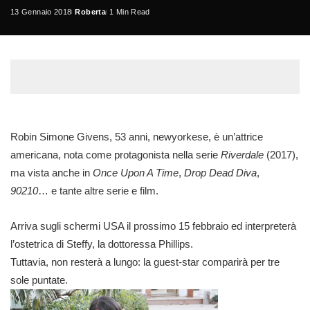
13 Gennaio 2018
Roberta
1 Min Read
Posted
by
Robin Simone Givens, 53 anni, newyorkese, è un’attrice
americana, nota come protagonista nella serie
Riverdale
(2017),
ma vista anche in
Once Upon A Time
,
Drop Dead Diva
,
90210
… e tante altre serie e film.
Arriva sugli schermi USA il prossimo 15 febbraio ed interpreterà
l’ostetrica di Steffy, la dottoressa Phillips.
Tuttavia, non resterà a lungo: la guest-star comparirà per tre
sole puntate.