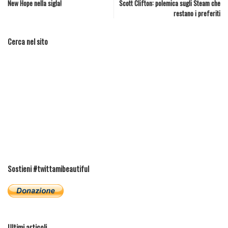
New Hope nella sigla!
Scott Clifton: polemica sugli Steam che
restano i preferiti
Cerca nel sito
Sostieni #twittamibeautiful
Ultimi articoli