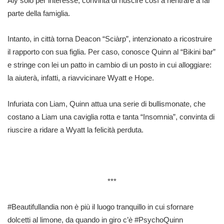
Aly solo per interesse, convinta di riuscire così a rientrare a far
parte della famiglia.
Intanto, in città torna Deacon “Sciàrp”, intenzionato a ricostruire
il rapporto con sua figlia. Per caso, conosce Quinn al “Bikini bar”
e stringe con lei un patto in cambio di un posto in cui alloggiare:
la aiuterà, infatti, a riavvicinare Wyatt e Hope.
Infuriata con Liam, Quinn attua una serie di bullismonate, che
costano a Liam una caviglia rotta e tanta “Insomnia”, convinta di
riuscire a ridare a Wyatt la felicità perduta.
***
#Beautifullandia non è più il luogo tranquillo in cui sfornare
dolcetti al limone, da quando in giro c’è #PsychoQuinn