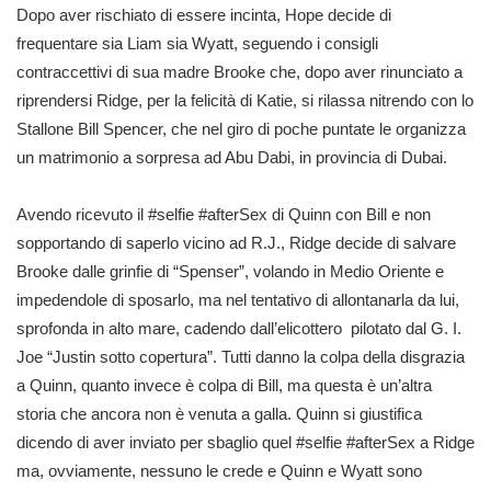
Dopo aver rischiato di essere incinta, Hope decide di
frequentare sia Liam sia Wyatt, seguendo i consigli
contraccettivi di sua madre Brooke che, dopo aver rinunciato a
riprendersi Ridge, per la felicità di Katie, si rilassa nitrendo con lo
Stallone Bill Spencer, che nel giro di poche puntate le organizza
un matrimonio a sorpresa ad Abu Dabi, in provincia di Dubai.
Avendo ricevuto il #selfie #afterSex di Quinn con Bill e non
sopportando di saperlo vicino ad R.J., Ridge decide di salvare
Brooke dalle grinfie di “Spenser”, volando in Medio Oriente e
impedendole di sposarlo, ma nel tentativo di allontanarla da lui,
sprofonda in alto mare, cadendo dall’elicottero pilotato dal G. I.
Joe “Justin sotto copertura”. Tutti danno la colpa della disgrazia
a Quinn, quanto invece è colpa di Bill, ma questa è un’altra
storia che ancora non è venuta a galla. Quinn si giustifica
dicendo di aver inviato per sbaglio quel #selfie #afterSex a Ridge
ma, ovviamente, nessuno le crede e Quinn e Wyatt sono