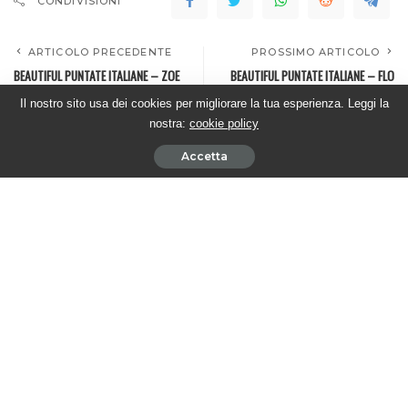
CONDIVISIONI
ARTICOLO PRECEDENTE
PROSSIMO ARTICOLO
BEAUTIFUL PUNTATE ITALIANE – ZOE
BEAUTIFUL PUNTATE ITALIANE – FLO
scopre il vecchio legame tra FLO e
vuole raccontare la verità ad HOPE
Il nostro sito usa dei cookies per migliorare la tua esperienza. Leggi la
WYATT
nostra:
cookie policy
Accetta
Cerca nel sito
Sostieni #twittamibeautiful