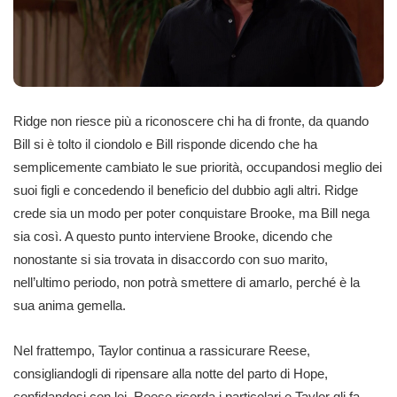
Ridge non riesce più a riconoscere chi ha di fronte, da quando
Bill si è tolto il ciondolo e Bill risponde dicendo che ha
semplicemente cambiato le sue priorità, occupandosi meglio dei
suoi figli e concedendo il beneficio del dubbio agli altri. Ridge
crede sia un modo per poter conquistare Brooke, ma Bill nega
sia così. A questo punto interviene Brooke, dicendo che
nonostante si sia trovata in disaccordo con suo marito,
nell’ultimo periodo, non potrà smettere di amarlo, perché è la
sua anima gemella.
Nel frattempo, Taylor continua a rassicurare Reese,
consigliandogli di ripensare alla notte del parto di Hope,
confidandosi con lei. Reese ricorda i particolari e Taylor gli fa