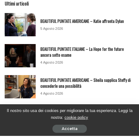
Ultimi articoli
BEAUTIFUL PUNTATE AMERICANE – Katie affronta Dylan
5 Agosto 2026
BEAUTIFUL PUNTATE ITALIANE – La Hope for the future
ancora sotto esame
4 Agosto 2026
BEAUTIFUL PUNTATE AMERICANE – Sheila supplica Steffy di
concederle una possibilità
4 Agosto 2026
BEAUTIFUL PUNTATE ITALIANE – Brooke affronta Taylor e
Il nostro sito usa dei cookies per migliorare la tua esperienza. Leggi la
scopre la verità
nostra:
cookie policy
31 Luglio 2026
Accetta