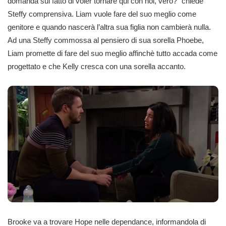
domanda sul fatto di voler tornare qui con noi, vero?” chiede
Steffy comprensiva. Liam vuole fare del suo meglio come
genitore e quando nascerà l’altra sua figlia non cambierà nulla.
Ad una Steffy commossa al pensiero di sua sorella Phoebe,
Liam promette di fare del suo meglio affinchè tutto accada come
progettato e che Kelly cresca con una sorella accanto.
Brooke va a trovare Hope nelle dependance, informandola di