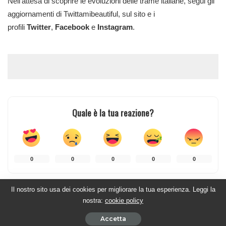
Nell’attesa di scoprire le evoluzioni delle trame italiane, segui gli
aggiornamenti di Twittamibeautiful, sul sito e i
profili
Twitter
,
Facebook
e
Instagram
.
Quale è la tua reazione?
0
0
0
0
0
Il nostro sito usa dei cookies per migliorare la tua esperienza. Leggi la
CONDIVISIONI
nostra:
cookie policy
Accetta