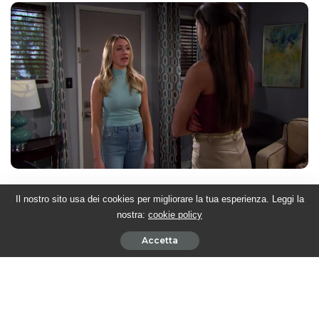
Nell’attesa di scoprire le evoluzioni delle trame italiane, segui gli
Il nostro sito usa dei cookies per migliorare la tua esperienza. Leggi la
aggiornamenti di Twittamibeautiful, sul sito e i
nostra:
cookie policy
profili
Twitter
,
Facebook
e
Instagram
.
Accetta
Angelo Iacopino