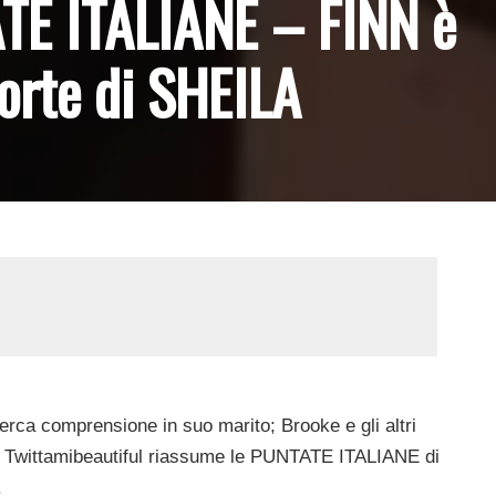
E ITALIANE – FINN è
orte di SHEILA
cerca comprensione in suo marito; Brooke e gli altri
. Twittamibeautiful riassume le PUNTATE ITALIANE di
.