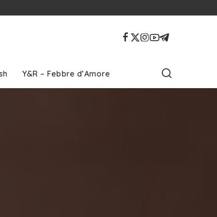
sh
Y&R – Febbre d’Amore