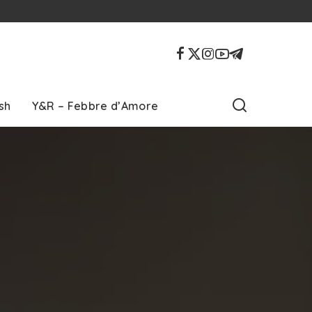
sh
Y&R – Febbre d’Amore