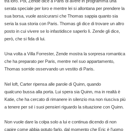
tra loro. Poi, Zende dice a Paris di avere in programma una
serata speciale per loro e mentre lei si allontana per prendere la
sua borsa, vuole assicurarsi che Thomas sappia quanto sia
seria la sua storia con Paris. Thomas gli dice di trovare un altro
posto in cui vivere se lo infastidisce saperlo lì. Zende gli dice,
però, che si fida di lui.
Una volta a Villa Forrester, Zende mostra la sorpresa romantica
che ha preparato per Paris, mentre nel suo appartamento,
Thomas sorride osservando un vestito di Paris.
Nel loft, Carter ripensa alle parole di Quinn, quando
qualcuno bussa alla porta. Lui spera sia Quinn, ma in realtà è
Katie, che ha cercato di rimanere in silenzio ma non riusciva più
a tenere per sé i suoi pensieri riguardo la situazione con Quinn.
Non vuole dare la colpa solo a lui e continua dicendo di non
capire come abbia potuto farlo, dal momento che Eric è l’uomo