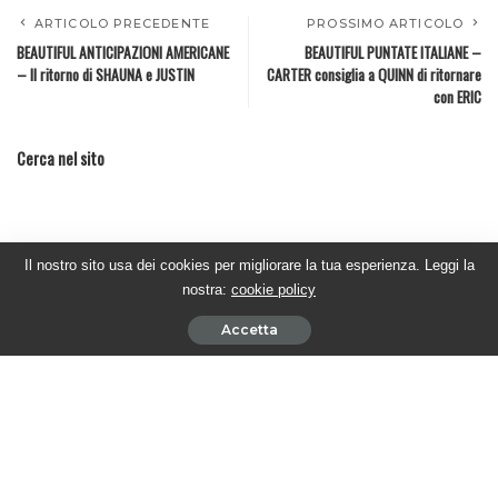
ARTICOLO PRECEDENTE
PROSSIMO ARTICOLO
BEAUTIFUL ANTICIPAZIONI AMERICANE
BEAUTIFUL PUNTATE ITALIANE –
– Il ritorno di SHAUNA e JUSTIN
CARTER consiglia a QUINN di ritornare
con ERIC
Cerca nel sito
Il nostro sito usa dei cookies per migliorare la tua esperienza. Leggi la
nostra:
cookie policy
Accetta
Sostieni #twittamibeautiful