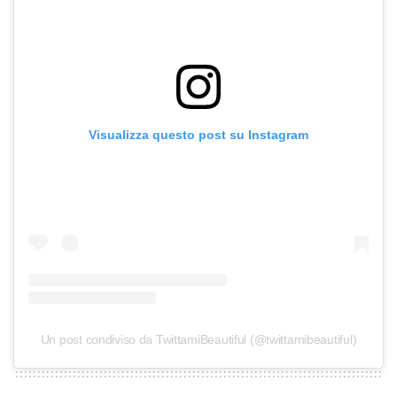
Visualizza questo post su Instagram
Un post condiviso da TwittamiBeautiful (@twittamibeautiful)