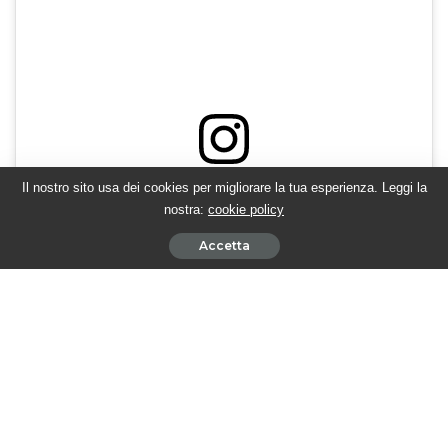
Il nostro sito usa dei cookies per migliorare la tua esperienza. Leggi la
Visualizza questo post su Instagram
nostra:
cookie policy
Accetta
Un post condiviso da TwittamiBeautiful (@twittamibeautiful)