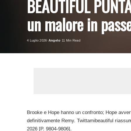
BEAUTIFUL PUNTA
un malore in passe
4 Luglio 2026
Angelo
11 Min Read
Posted
by
Brooke e Hope hanno un confronto; Hope avverte
definitivamente Remy. Twittamibeautiful ria
2026 [P. 9804-9806].