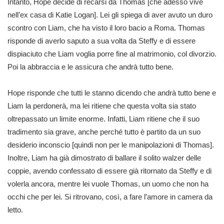
Intanto, Hope decide di recarsi da Thomas [che adesso vive
nell’ex casa di Katie Logan]. Lei gli spiega di aver avuto un duro
scontro con Liam, che ha visto il loro bacio a Roma. Thomas
risponde di averlo saputo a sua volta da Steffy e di essere
dispiaciuto che Liam voglia porre fine al matrimonio, col divorzio.
Poi la abbraccia e le assicura che andrà tutto bene.
Hope risponde che tutti le stanno dicendo che andrà tutto bene e
Liam la perdonerà, ma lei ritiene che questa volta sia stato
oltrepassato un limite enorme. Infatti, Liam ritiene che il suo
tradimento sia grave, anche perché tutto è partito da un suo
desiderio inconscio [quindi non per le manipolazioni di Thomas].
Inoltre, Liam ha già dimostrato di ballare il solito walzer delle
coppie, avendo confessato di essere già ritornato da Steffy e di
volerla ancora, mentre lei vuole Thomas, un uomo che non ha
occhi che per lei. Si ritrovano, così, a fare l’amore in camera da
letto.