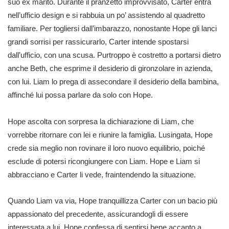
suo ex marito. Durante il pranzetto improvvisato, Carter entra
nell’ufficio design e si rabbuia un po’ assistendo al quadretto
familiare. Per togliersi dall’imbarazzo, nonostante Hope gli lanci
grandi sorrisi per rassicurarlo, Carter intende spostarsi
dall’ufficio, con una scusa. Purtroppo è costretto a portarsi dietro
anche Beth, che esprime il desiderio di gironzolare in azienda,
con lui. Liam lo prega di assecondare il desiderio della bambina,
affinché lui possa parlare da solo con Hope.
Hope ascolta con sorpresa la dichiarazione di Liam, che
vorrebbe ritornare con lei e riunire la famiglia. Lusingata, Hope
crede sia meglio non rovinare il loro nuovo equilibrio, poiché
esclude di potersi ricongiungere con Liam. Hope e Liam si
abbracciano e Carter li vede, fraintendendo la situazione.
Quando Liam va via, Hope tranquillizza Carter con un bacio più
appassionato del precedente, assicurandogli di essere
interessata a lui. Hope confessa di sentirsi bene accanto a