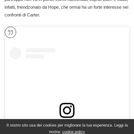
infatti, friendzonato da Hope, che ormai ha un forte interesse nei
confronti di Carter.
Il nostro sito usa dei cookies per migliorare la tua esperienza. Leggi la
Visualizza questo post su Instagram
nostra:
cookie policy