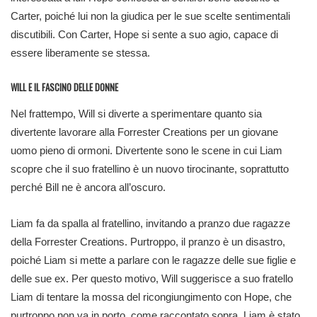
Carter, poiché lui non la giudica per le sue scelte sentimentali
discutibili. Con Carter, Hope si sente a suo agio, capace di
essere liberamente se stessa.
WILL E IL FASCINO DELLE DONNE
Nel frattempo, Will si diverte a sperimentare quanto sia
divertente lavorare alla Forrester Creations per un giovane
uomo pieno di ormoni. Divertente sono le scene in cui Liam
scopre che il suo fratellino è un nuovo tirocinante, soprattutto
perché Bill ne è ancora all’oscuro.
Liam fa da spalla al fratellino, invitando a pranzo due ragazze
della Forrester Creations. Purtroppo, il pranzo è un disastro,
poiché Liam si mette a parlare con le ragazze delle sue figlie e
delle sue ex. Per questo motivo, Will suggerisce a suo fratello
Liam di tentare la mossa del ricongiungimento con Hope, che
purtroppo non va in porto, come raccontato sopra. Liam è stato,