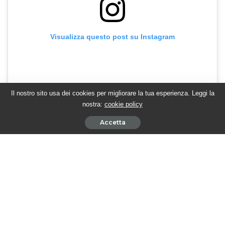
Visualizza questo post su Instagram
Il nostro sito usa dei cookies per migliorare la tua esperienza. Leggi la
nostra:
cookie policy
Accetta
Un post condiviso da TwittamiBeautiful (@twittamibeautiful)
In attesa di scoprire cosa accadrà nelle prossime puntate, segui
le evoluzioni di BEAUTIFUL con Twittamibeautiful, sul sito e sui
profili
Twitter
,
Facebook
e
Instagram
.