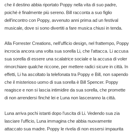
che il destino abbia riportato Poppy nella vita di suo padre,
poiché è finalmente più sereno. Bill racconta a suo figlio
dell’incontro con Poppy, avvenuto anni prima ad un festival
musicale, dove si sono divertiti a fare musica chiusi in tenda.
Alla Forrester Creations, nell’ufficio design, nel frattempo, Poppy
incrocia ancora una volta sua sorella Li, che l’attacca. Li accusa
sua sorella di essere una scalatrice sociale e la accusa di voler
rimorchiare qualche riccone, per mettere radici sicure in città. In
effetti, Li ha ascoltato la telefonata tra Poppy e Bill, non sapendo
che il misterioso uomo di sua sorella è Bill Spencer. Poppy
reagisce e non si lascia intimidire da sua sorella, che promette
di non arrendersi finché lei e Luna non lasceranno la città.
Luna arriva pochi istanti dopo l’uscita di Li. Vedendo sua zia
lasciare l’ufficio, Luna immagina che abbia nuovamente
attaccato sua madre. Poppy le rivela di non essersi impaurita