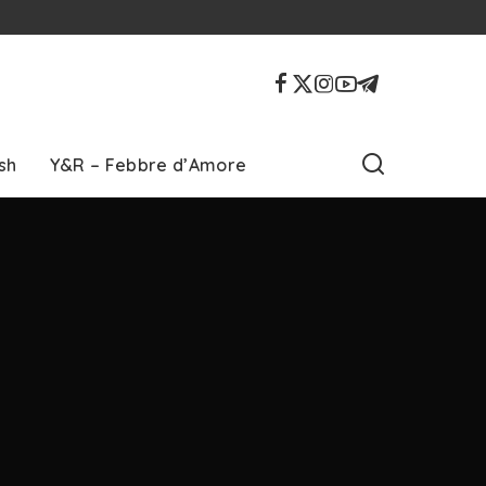
sh
Y&R – Febbre d’Amore