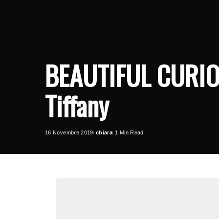
BEAUTIFUL CURIOSI
Tiffany
16 Novembre 2019
chiara
1 Min Read
Posted
by