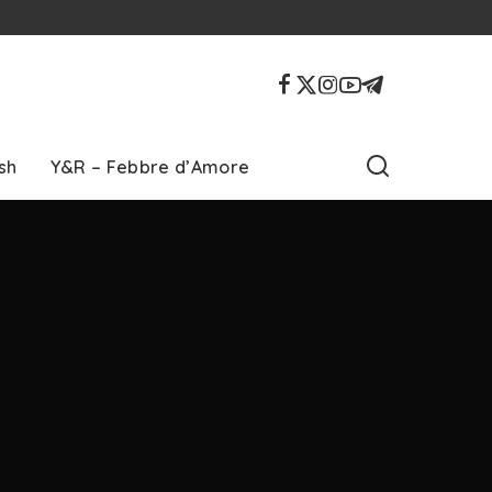
sh
Y&R – Febbre d’Amore