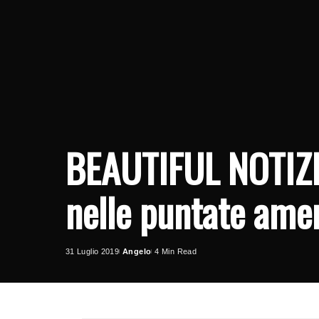
BEAUTIFUL NOTIZI
nelle puntate ame
31 Luglio 2019
Angelo
4 Min Read
Posted
by