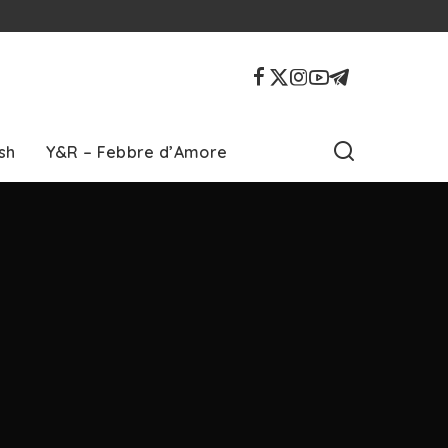
sh
Y&R – Febbre d’Amore