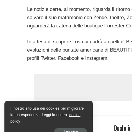
Le notizie certe, al momento, riguarda il ritorn
salvare il suo matrimonio con Zende. Inoltre, Z
riguarderà la catena delle boutique Forrester Cr
In attesa di scoprire cosa accadrà a quelli di Be
evoluzioni delle puntate americane di BEAUTIFUL
profili
Twitter
,
Facebook
e
Instagram
.
Il nostro sito usa dei cookies per migliorare
la tua esperienza. Leggi la nostra:
cookie
policy
Quale è 
Accetta