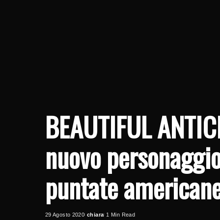
BEAUTIFUL ANTIC
nuovo personaggio 
puntate american
29 Agosto 2020
chiara
1 Min Read
Posted