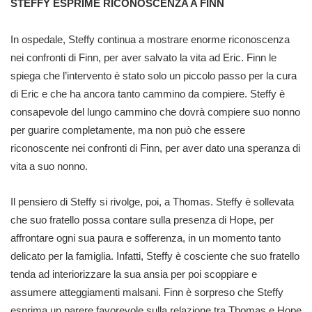
STEFFY ESPRIME RICONOSCENZA A FINN
In ospedale, Steffy continua a mostrare enorme riconoscenza
nei confronti di Finn, per aver salvato la vita ad Eric. Finn le
spiega che l’intervento è stato solo un piccolo passo per la cura
di Eric e che ha ancora tanto cammino da compiere. Steffy è
consapevole del lungo cammino che dovrà compiere suo nonno
per guarire completamente, ma non può che essere
riconoscente nei confronti di Finn, per aver dato una speranza di
vita a suo nonno.
Il pensiero di Steffy si rivolge, poi, a Thomas. Steffy è sollevata
che suo fratello possa contare sulla presenza di Hope, per
affrontare ogni sua paura e sofferenza, in un momento tanto
delicato per la famiglia. Infatti, Steffy è cosciente che suo fratello
tenda ad interiorizzare la sua ansia per poi scoppiare e
assumere atteggiamenti malsani. Finn è sorpreso che Steffy
esprima un parere favorevole sulla relazione tra Thomas e Hope